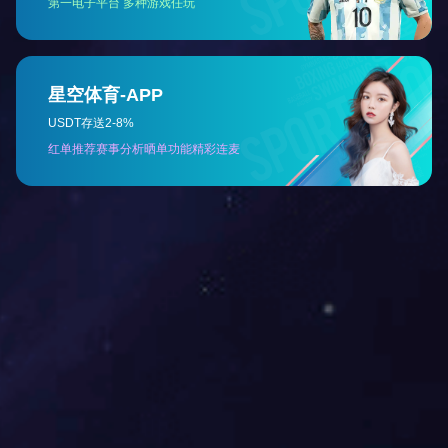
场回报，同时，也希望更多的商界精英与我们精
儿咳喘保健贴
乐鱼网页版